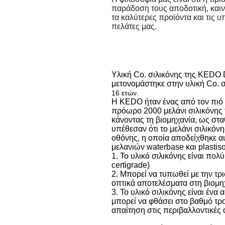
παράδοση τους αποδοτική, καινο
τα καλύτερες προϊόντα και τις 
πελάτες μας.
Υλική Co. σιλικόνης της KEDO 
μετονομάστηκε
στην υλική Co. 
16 ετών.
Η KEDO ήταν ένας από τον πιό π
πρόωρο 2000 μελάνι σιλικόνης τ
κάνοντας τη βιομηχανία, ως στα
υπέθεσαν ότι το μελάνι σιλικόν
οθόνης, η οποία αποδείχθηκε α
μελανιών waterbase και plastiso
1. Το υλικό σιλικόνης είναι πο
certigrade)
2. Μπορεί να τυπωθεί με την τρ
οπτικά αποτελέσματα στη βιομ
3. Το υλικό σιλικόνης είναι ένα
μπορεί να φθάσει στο βαθμό τρο
απαίτηση στις περιβαλλοντικές 