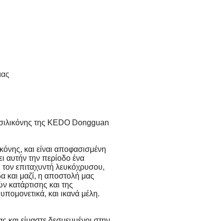
μας
. σιλικόνης της KEDO Dongguan
ικόνης, και είναι αποφασισμένη
ει αυτήν την περίοδο ένα
 τον επιταχυντή λευκόχρυσου,
δα και μαζί, η αποστολή μας
ν κατάρτισης και της
υπομονετικά, και ικανά μέλη.
μας και είμαστε δεσμευμένοι στην