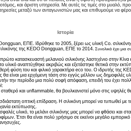
τόμος, και άριστη υπηρεσία. Με αυτές τις τιμές στο μυαλό, πρ
υπηρεσίες μεταξύ των ανταγωνιστών μας και επιθυμούμε να φέρο
Ιστορία
Dongguan, ΕΠΕ. Ιδρύθηκε το 2005, ξέρει ως υλική Co. σιλικόνη
σιλικόνης της KEDO Dongguan, ΕΠΕ το 2014.
Συνολικά έχει μια σ
ρώτο κατασκευαστή μελανιού σιλικόνης λαστιχένιο στην Κίνα κ
ο υλικό αναπτύχθηκε ακριβώς και εξετάστηκε θετικά στην εκτύπ
θερή φύση του και φιλικό χαρακτήρα eco του. Ο ιδρυτής της KED
ης θα είναι μια ερχόμενη τάση στο εγγύς μέλλον ως δημοφιλές υ
υτήν την περίοδο μια πολύ σοφή απόφαση, επειδή του έχει πολ
l:
λύ σταθερό και unflammable, θα βουλκανιστεί μόνο στις υψηλές
ισδιάστατη οπτική επίδραση. Η σιλικόνη μπορεί να τυπωθεί με το
ηχανία εκτύπωσης.
 ασφαλές υλικό, το μελάνι σιλικόνης μας μπορεί να φθάσει και σ
φίμων. Έτσι θα είναι πολύ χρήσιμο σε εκείνοι μεγάλο εμπορικό
ανησυχίες.