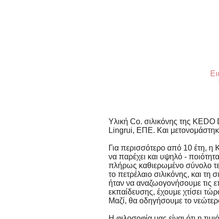
Ει
Υλική Co. σιλικόνης της KEDO 
Lingrui, ΕΠΕ. Και μετονομάστηκ
Για περισσότερο από 10 έτη, η 
να παρέχει και υψηλό - ποιότητ
πλήρως καθιερωμένο σύνολο τεχ
το πετρέλαιο σιλικόνης, και τη 
ήταν να αναζωογονήσουμε τις ε
εκπαίδευσης, έχουμε χτίσει τώρ
Μαζί, θα οδηγήσουμε το νεώτερ
Η φιλοσοφία μας είναι ότι η τιμι