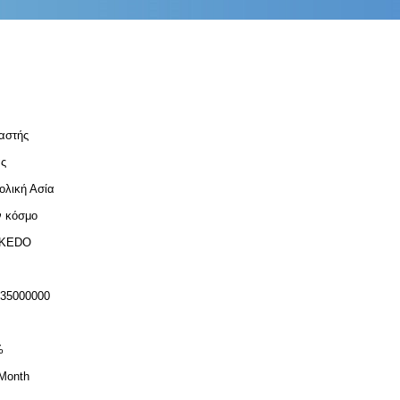
αστής
ς
ολική Ασία
ν κόσμο
ς KEDO
-35000000
%
Month