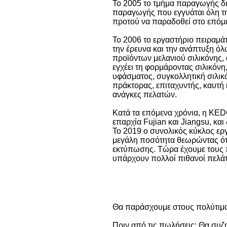
Το 2005 το τμήμα παραγωγής δια
παραγωγής που εγγυάται όλη τη
προτού να παραδοθεί στο επόμε
Το 2006 το εργαστήριο πειραμά
την έρευνα και την ανάπτυξη όλ
προϊόντων μελανιού σιλικόνης,
εγχέει τη φορμάροντας σιλικόνη
υφάσματος, συγκολλητική σιλικό
πράκτορας, επιταχυντής, καυτή 
ανάγκες πελατών.
Κατά τα επόμενα χρόνια, η KEDO
επαρχία Fujian και Jiangsu, κα
Το 2019 ο συνολικός κύκλος ε
μεγάλη ποσότητα θεωρώντας ότι 
εκτύπωσης. Τώρα έχουμε τους πε
υπάρχουν πολλοί πιθανοί πελάτ
Θα παράσχουμε στους πολύτιμο
Πριν από τις πωλήσεις: Θα συζ