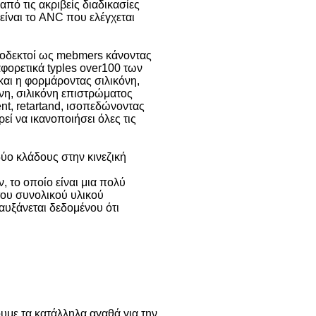
πό τις ακριβείς διαδικασίες
είναι το ANC που ελέγχεται
αποδεκτοί ως mebmers κάνοντας
αφορετικά typles over100 των
αι η φορμάροντας σιλικόνη,
όνη, σιλικόνη επιστρώματος
nt, retartand, ισοπεδώνοντας
εί να ικανοποιήσει όλες τις
ύο κλάδους στην κινεζική
το οποίο είναι μια πολύ
του συνολικού υλικού
αυξάνεται δεδομένου ότι
υμε τα κατάλληλα αγαθά για την