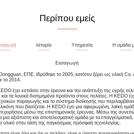
Περίπου εμείς
σαγωγή
Ιστορία
Υπηρεσία
Η ομάδα 
Εισαγωγή
Dongguan, ΕΠΕ. Ιδρύθηκε το 2005, κατόπιν ξέρει ως υλική Co
ε το 2014.
KEDO έχει εστιάσει στην έρευνα και την ανάπτυξη της υγρής σιλ
α και τα λογικά διατιμημένα προϊόντα στους πελάτες. Η KEDO έχ
νικών παραγωγής και το σύστημα διοίκησής του περιλαμβάνει
σιλικόνη που βασίζεται. Η KEDO έχει μια αφιερωμένη, λαϊκή ομά
πιχειρήσεις μέσω της επιστημονικής έρευνας. Μέσω της συνεπώ
α μια αξιόπιστη και αποτελεσματική ομάδα με τα επαγγελματικά, 
ο υλικό στην τάση της παγκόσμιας πρόσφαή τεχνολογίας.
ότητα είναι όλα και ότι οι πελάτες είναι η ύψιστη προτεραιότητα 