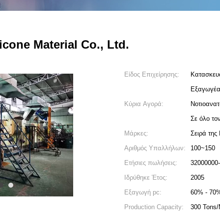
cone Material Co., Ltd.
Είδος Επιχείρησης:
Κατασκευ
Εξαγωγέα
Κύρια Αγορά:
Νοτιοανατ
Σε όλο το
Μάρκες:
Σειρά τη
Αριθμός Υπαλλήλων:
100~150
Ετήσιες πωλήσεις:
32000000
Ιδρύθηκε Έτος:
2005
4
5
Εξαγωγή pc:
60% - 70
Production Capacity:
300 Tons/