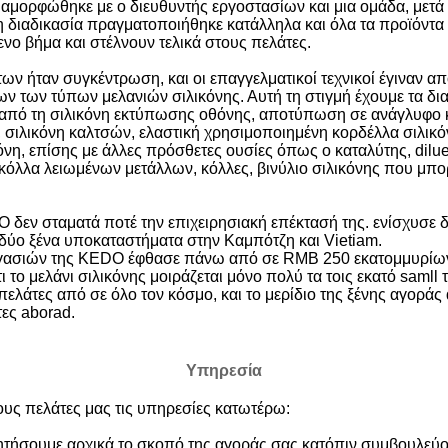
μορφώθηκε με ο διευθυντής εργοστασίων και μια ομάδα, μετά α
 διαδικασία πραγματοποιήθηκε κατάλληλα και όλα τα προϊόντα 
νο βήμα και στέλνουν τελικά στους πελάτες.
των ήταν συγκέντρωση, και οι επαγγελματικοί τεχνικοί έγιναν 
ων των τύπων μελανιών σιλικόνης. Αυτή τη στιγμή έχουμε τα δι
 από τη σιλικόνη εκτύπωσης οθόνης, αποτύπωση σε ανάγλυφο κ
, σιλικόνη καλτσών, ελαστική χρησιμοποιημένη κορδέλλα σιλικ
νη, επίσης με άλλες πρόσθετες ουσίες όπως ο καταλύτης, dilue
κόλλα λειωμένων μετάλλων, κόλλες, βινύλιο σιλικόνης που μπορ
 δεν σταματά ποτέ την επιχειρησιακή επέκτασή της. ενίσχυσε δ
ι δύο ξένα υποκαταστήματα στην Καμπότζη και Vietiam.
ργασιών της KEDO έφθασε πάνω από σε RMB 250 εκατομμυρίων, 
το μελάνι σιλικόνης μοιράζεται μόνο πολύ τα τοις εκατό samll 
λάτες από σε όλο τον κόσμο, και το μερίδιο της ξένης αγοράς 
ες aborad.
Υπηρεσία
υς πελάτες μας τις υπηρεσίες κατωτέρω:
ητήσουμε αρχικά το σκοπό της αγοράς σας κατόπιν συμβουλεύο