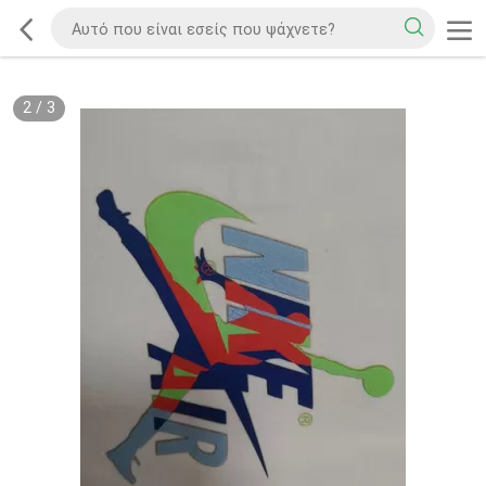
2
/
3