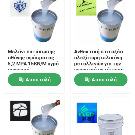
Γύρος εργοστασίων
Ποιοτικός έλεγχος
Μελάνι εκτύπωσης
Ανθεκτική στα οξέα
Μας ελάτε σε επαφή με
οθόνης υφάσματος
αλεξίπυρη σιλικόνη
5,2 MPA 15KN/M υγρό
μεταλλινών για την
οργανικό
υφαντική εκτύπωση
Ζητήστε ένα απόσπασμα
οθόνης
Αποστολή
Αποστολή
ερώτησης
ερώτησης
Λαστιχένιο μελάνι σιλικόνης
Μελάνι σιλικόνης εκτύπωσης οθόνης
Αποτυπώνοντας σε ανάγλυφο μελάνι σιλικόνης