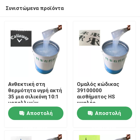
Συνιστώμενα προϊόντα
Ανθεκτική στη
Ομαλός κώδικας
θερμότητα υγρή ακτή
39100000
35 μια σιλικόνη 10:1
αισθήματος HS
Σπίτι
μεταλλινών
υψηλής
σκληρότητας
θερμοκρασίας
Αποστολή
Αποστολή
λάστιχο σιλικόνης με
Προϊόντα
την άριστη επίδραση
ερώτησης
ερώτησης
μεταλλινών
Περίπου εμείς