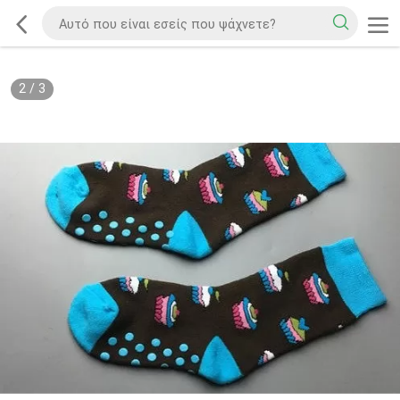
2
/
3