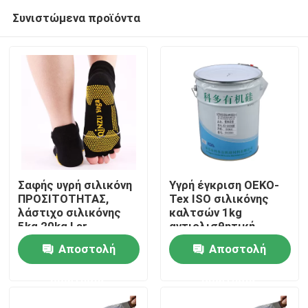
Συνιστώμενα προϊόντα
Σαφής υγρή σιλικόνη
Υγρή έγκριση OEKO-
ΠΡΟΣΙΤΟΤΗΤΑΣ,
Tex ISO σιλικόνης
λάστιχο σιλικόνης
καλτσών 1kg
Σπίτι
5kg 20kg Lsr
αντιολισθητική
Αποστολή
Αποστολή
Σχετικά με εμάς
ερώτησης
ερώτησης
Επαφές