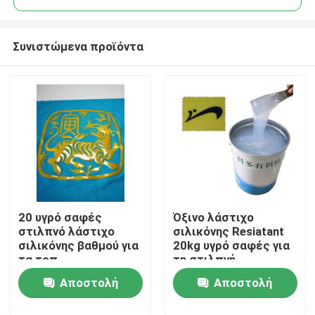
Συνιστώμενα προϊόντα
20 υγρό σαφές
Όξινο λάστιχο
Σπίτι
στιλπνό λάστιχο
σιλικόνης Resiatant
σιλικόνης βαθμού για
20kg υγρό σαφές για
τα τοπ
τη στιλπνή
Προϊόντα
πιστοποιητικά
εκτύπωση
Αποστολή
Αποστολή
τυπωμένων υλών
ROHS
Περίπου εμείς
ερώτησης
ερώτησης