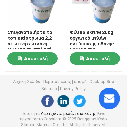
Υγρή φορμάροντας σιλικόνη
Στεγανοποιήστε το
Φιλικό 8KN/M 20kg
Σιλικόνη καλτσών
τοπ επίστρωμα 2,2
οργανικό μελάνι
στιλπνή σιλικόνη
εκτύπωσης οθόνης
MPA για τη στιλπνή
Eco για την
Μελάνι εκτύπωσης μεταφοράς θερμότητας
επίδραση
εκτύπωση
Αποστολή
Αποστολή
επιφάνειας Shinny
επιφάνειας μεγάλης
περιοχής
Βασισμένο στη σιλικόνη επίστρωμα
ερώτησης
ερώτησης
Αρχική Σελίδα
Περίπου εμείς
επαφή
Desktop Site
Σιλικόνη μεταλλινών
Sitemap
Privacy Policy
Στιλπνή σιλικόνη
Ποιότητα
Λαστιχένιο μελάνι σιλικόνης
Κίνα
εργοστάσιο.Copyright © 2025 Dongguan Kedo
Ηλεκτρικά αγώγιμο λάστιχο σιλικόνης
Silicone Material Co., Ltd.. All Rights Reserved.