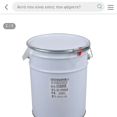
2
/
5