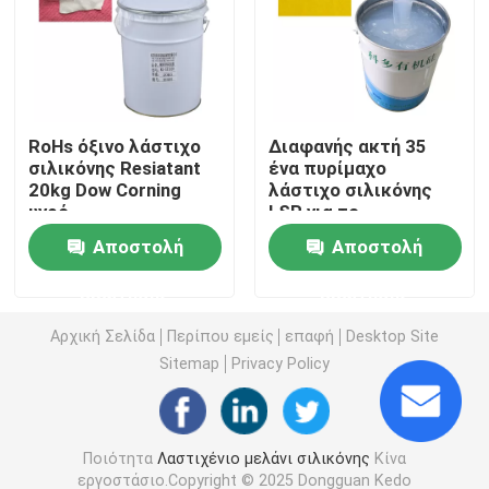
Υγρή φορμάροντας σιλικόνη
Σιλικόνη καλτσών
RoHs όξινο λάστιχο
Διαφανής ακτή 35
σιλικόνης Resiatant
ένα πυρίμαχο
20kg Dow Corning
λάστιχο σιλικόνης
Μελάνι εκτύπωσης μεταφοράς θερμότητας
υγρό
LSR για το
επίστρωμα
Αποστολή
Αποστολή
χρώματος
Βασισμένο στη σιλικόνη επίστρωμα
ερώτησης
ερώτησης
Σιλικόνη μεταλλινών
Αρχική Σελίδα
Περίπου εμείς
επαφή
Desktop Site
Sitemap
Privacy Policy
Στιλπνή σιλικόνη
Ποιότητα
Λαστιχένιο μελάνι σιλικόνης
Κίνα
Ηλεκτρικά αγώγιμο λάστιχο σιλικόνης
εργοστάσιο.Copyright © 2025 Dongguan Kedo