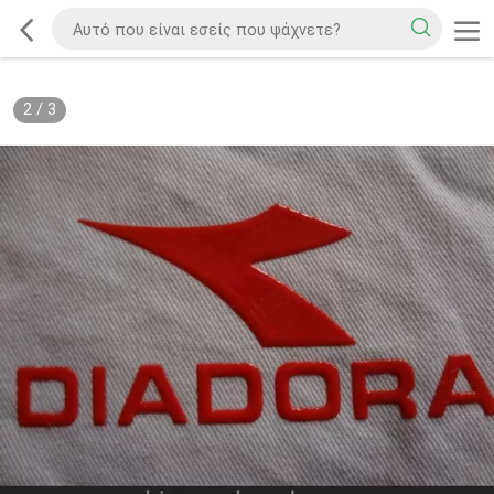
2
/
3