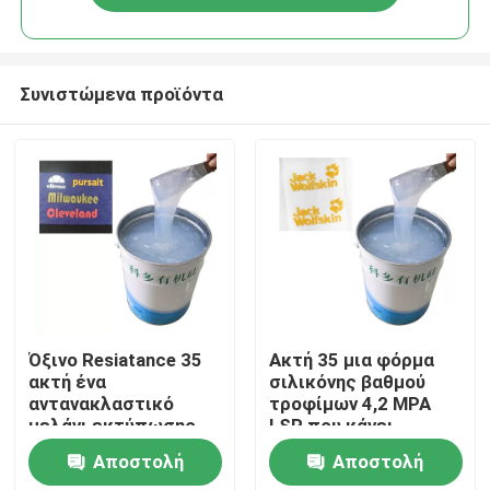
Συνιστώμενα προϊόντα
Σπίτι
Όξινο Resiatance 35
Ακτή 35 μια φόρμα
ακτή ένα
σιλικόνης βαθμού
αντανακλαστικό
τροφίμων 4,2 MPA
Προϊόντα
μελάνι εκτύπωσης
LSR που κάνει
οθόνης LSR
λαστιχένια
Αποστολή
Αποστολή
Περίπου εμείς